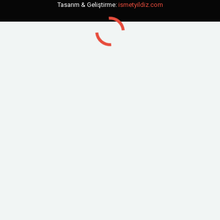
Tasarım & Geliştirme:
ismetyildiz.com