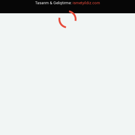
Tasarım & Geliştirme:
ismetyildiz.com